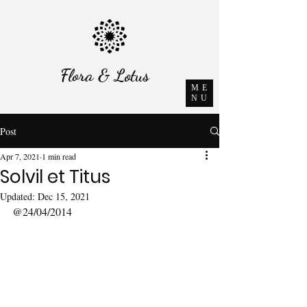
Flora & Lotus
ME
NU
Post
Apr 7, 2021
1 min read
Solvil et Titus
Updated:
Dec 15, 2021
@24/04/2014