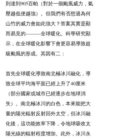
則達到905百帕（對於一個颱風威力，氣
壓越低便越強）。但我們有否想過為何
山竹的威力會如此強大？答案其實是顯
而易見的———全球暖化。科學研究顯
示，在全球暖化影響下會更容易導致超
級颱風的形成。其因有二：
首先全球暖化導致南北極冰川融化，導
致全球平均海平面已經上升了40厘米
（部分國家或城市已經逐步在地球消
失）。南北極冰川的白色，本來能把大
量的陽光輻射反射回外太空，但冰川融
化後，這功能效率下降，令地球吸收太
陽光線的輻射程度增加。此外，冰川永