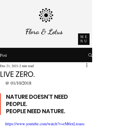
Flora & Lotus
ME
NU
Post
Dec 21, 2021
2 min read
LIVE ZERO.
@ 01/10/2018
NATURE DOESN'T NEED 
PEOPLE.
​PEOPLE NEED NATURE.
https://www.youtube.com/watch?v=rM6txLtoaoc