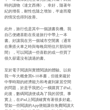
時的讀物《達文西傳》。幸好，隨著年
紀的增長，耐性也隨之增加，半途而廢
的情況也得到改善。
此外，旅行也是其中一個讀書良機。我
自己便總喜歡在長途旅行中帶上一本
書。好讓我在另一個城市空閒裏（通常
在乘搭火車之時與每晚寫明信片那段時
間），可以閱讀一些喜歡的或一些買了
很久卻還沒有讀過的書。
至於電子閱讀與實體閱讀的體驗。以前
我一年大概會買6-10本書，但後來礙於
中學時期的經濟能力和考慮到家居空間
的問題，於是乎我把心一橫購買了iPad。
此後，數碼閱讀便成為了我的習慣。事
實上，在iPad上閱讀確實有著很多好處。
譬如一些閱讀的App便能讓你免費閱讀大