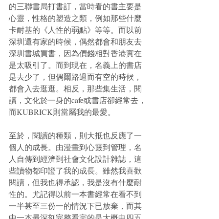
的三聯書局打書訂，當時看的書主要是
心靈，性格的塑造之類，例如那些什麼
卡耐基的《人性的弱點》等等。而以前
深圳還有家的時候，偶然都會和朋友去
深圳書城買書，因為價錢相對香港實在
是太吸引了。而到現在，名義上的書店
是去少了，但偶爾路過而有空的時候，
都會入去逛逛。相反，那些集生活，閱
讀，文化於一身的cafe或書店卻經常去，
而KUBRICK則當屬我的最愛。
至於，閱讀的種類，則大抵也反應了一
個人的成長。由漫畫到心靈到管理，名
人自傳到經濟到社會文化設計雜誌，這
些讀物都印證了我的成長。雖然我喜歡
閱讀，但我也得承認，我是沒有什麼耐
性的。尤記得以前一本書經常在看不到
一半甚至三份一的情況下已放棄，而其
中一本最深刻完整看完的是大概中四五