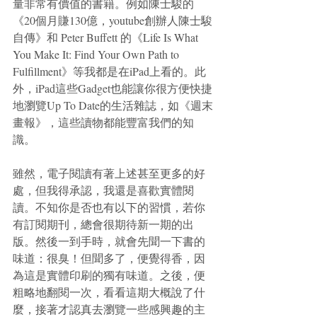
量非常有價值的書籍。例如陳士駿的
《20個月賺130億，youtube創辦人陳士駿
自傳》和 Peter Buffett 的《Life Is What 
You Make It: Find Your Own Path to 
Fulfillment》等我都是在iPad上看的。此
外，iPad這些Gadget也能讓你很方便快捷
地瀏覽Up To Date的生活雜誌，如《週末
畫報》，這些讀物都能豐富我們的知
識。
雖然，電子閱讀有著上述甚至更多的好
處，但我得承認，我還是喜歡實體閱
讀。不知你是否也有以下的習慣，若你
有訂閱期刊，總會很期待新一期的出
版。然後一到手時，就會先聞一下書的
味道：很臭！但聞多了，便覺得香，因
為這是實體印刷的獨有味道。之後，便
粗略地翻閱一次，看看這期大概說了什
麼，接著才認真去瀏覽一些感興趣的主