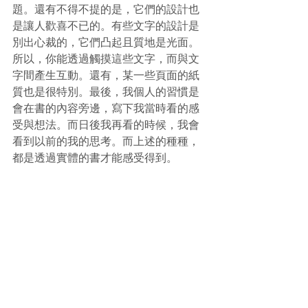
題。還有不得不提的是，它們的設計也
是讓人歡喜不已的。有些文字的設計是
別出心裁的，它們凸起且質地是光面。
所以，你能透過觸摸這些文字，而與文
字間產生互動。還有，某一些頁面的紙
質也是很特別。最後，我個人的習慣是
會在書的內容旁邊，寫下我當時看的感
受與想法。而日後我再看的時候，我會
看到以前的我的思考。而上述的種種，
都是透過實體的書才能感受得到。
毫無疑問，電子版是大潮流。很多雜
誌，報紙都相繼推出數碼版本，甚至完
全捨棄實體印刷。但這是否意味著實體
的消失是無可避免？也未必，有些雜誌
便反其道而行，鞏固網絡版地位後，繼
而加強實體的推廣，實行雙管齊下。不
過，要說這個話題也得說很久，所以留
待下次再探討。