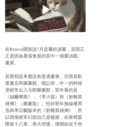
在Beacon開首說7月是屬於讀書，原因正
正是因為暑假會展的其中一個重頭戲：
書展。
其實我從來都沒有逛過書展，但我喜歡
逛書店和圖書館。我記得，中一的時候
便經常出入元朗圖書館，當年看的是
《福爾摩斯》，《李小龍》和《射雕英
雄傳》（圖畫版）。恰好那年無線播周
迅和李亞鵬版本的《射雕英雄傳》，所
以我便經常幻想自己是楊過，在家裡耍
降龍十八掌。再大些後，便開始在千色